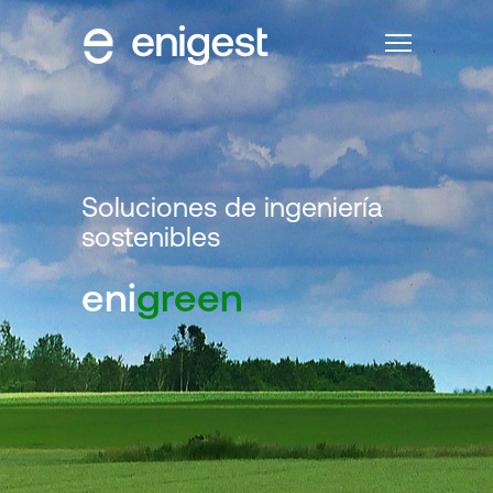
Soluciones de ingeniería
sostenibles
eni
green